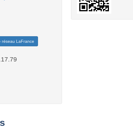
le réseau LaFrance
.17.79
s