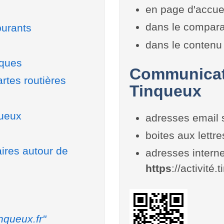
en page d'accue
dans le compara
burants
dans le contenu 
iques
Communicati
rtes routières
Tinqueux
queux
adresses email 
boites aux lettr
aires autour de
adresses interne
https
://activité.
nqueux.fr"