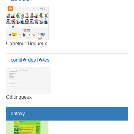
Carrefour Tinqueux
comit� des f�tes
Cdftinqueux
dataxy